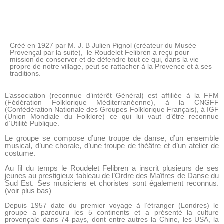
Créé en 1927 par M. J. B Julien Pignol (créateur du Musée
Provençal par la suite), le Roudelet Felibren a reçu pour
mission de conserver et de défendre tout ce qui, dans la vie
propre de notre village, peut se rattacher à la Provence et à ses
traditions.
L’association (reconnue d’intérêt Général) est affiliée à la FFM
(Fédération Folklorique Méditerranéenne), à la CNGFF
(Confédération Nationale des Groupes Folklorique Français), à IGF
(Union Mondiale du Folklore) ce qui lui vaut d’être reconnue
d’Utilité Publique.
Le groupe se compose d’une troupe de danse, d’un ensemble
musical, d’une chorale, d’une troupe de théâtre et d’un atelier de
costume.
Au fil du temps le Roudelet Felibren a inscrit plusieurs de ses
jeunes au prestigieux tableau de l’Ordre des Maîtres de Danse du
Sud Est. Ses musiciens et choristes sont également reconnus.
(voir plus bas)
Depuis 1957 date du premier voyage à l’étranger (Londres) le
groupe a parcouru les 5 continents et a présenté la culture
provençale dans 74 pays, dont entre autres la Chine, les USA, la